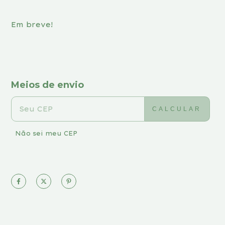
Em breve!
Meios de envio
ENTREGAS PARA O CEP:
ALTERAR CEP
CALCULAR
Não sei meu CEP