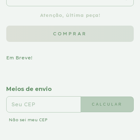
Atenção, última peça!
Em Breve!
Meios de envio
ENTREGAS PARA O CEP:
ALTERAR CEP
CALCULAR
Não sei meu CEP